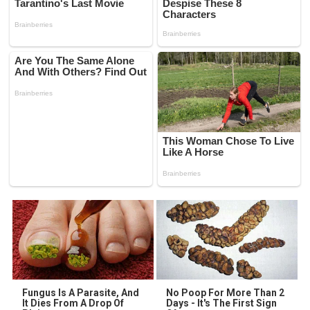
Fungus Is A Parasite, And
No Poop For More Than 2
It Dies From A Drop Of
Days - It's The First Sign