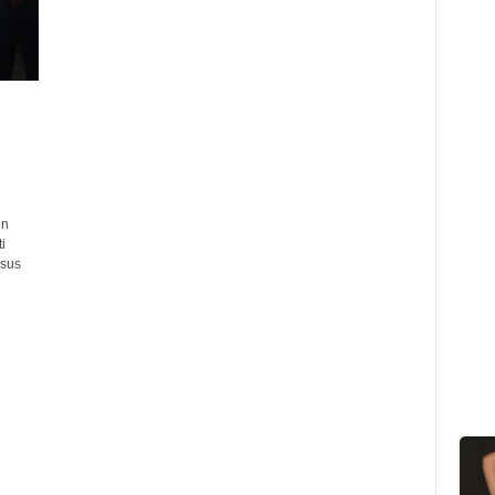
en
i
usus