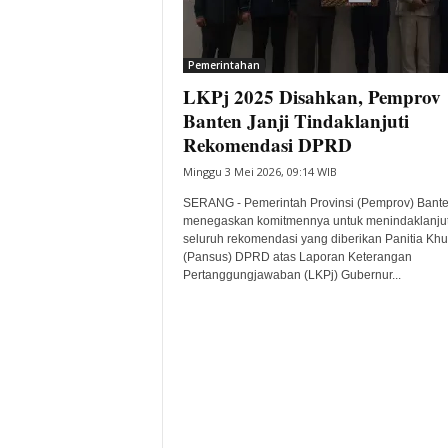
i
t
a
Pemerintahan
B
LKPj 2025 Disahkan, Pemprov
a
Banten Janji Tindaklanjuti
n
Rekomendasi DPRD
t
e
Minggu 3 Mei 2026, 09:14 WIB
n
SERANG - Pemerintah Provinsi (Pemprov) Bant
H
menegaskan komitmennya untuk menindaklanjut
a
seluruh rekomendasi yang diberikan Panitia Kh
r
(Pansus) DPRD atas Laporan Keterangan
i
Pertanggungjawaban (LKPj) Gubernur...
I
n
i