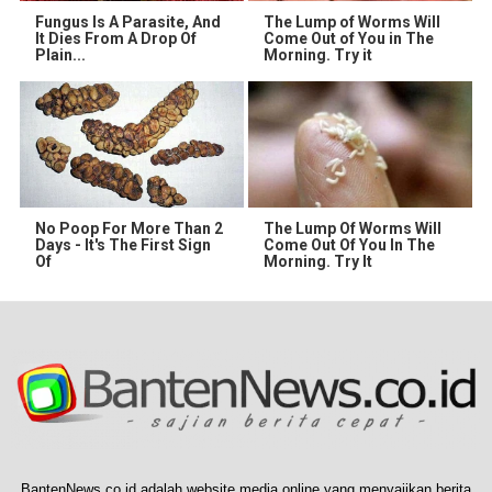
Fungus Is A Parasite, And
The Lump of Worms Will
It Dies From A Drop Of
Come Out of You in The
Plain...
Morning. Try it
No Poop For More Than 2
The Lump Of Worms Will
Days - It's The First Sign
Come Out Of You In The
Of
Morning. Try It
BantenNews.co.id adalah website media online yang menyajikan berita