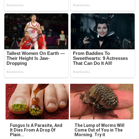
Fungus Is A Parasite, And
The Lump of Worms Will
It Dies From A Drop Of
Come Out of You in The
Plain...
Morning. Try it