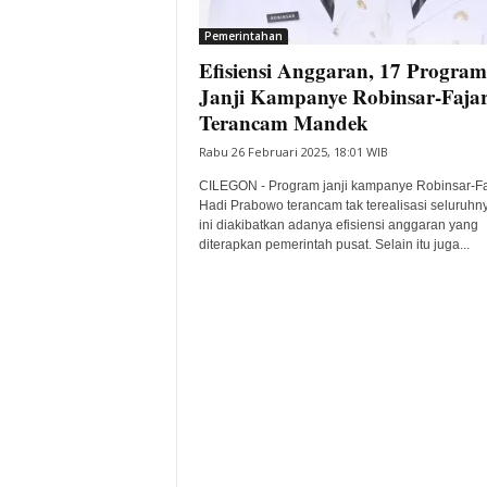
i
Pemerintahan
t
Efisiensi Anggaran, 17 Program
a
B
Janji Kampanye Robinsar-Faja
a
Terancam Mandek
n
Rabu 26 Februari 2025, 18:01 WIB
t
e
CILEGON - Program janji kampanye Robinsar-Fa
n
Hadi Prabowo terancam tak terealisasi seluruhny
H
ini diakibatkan adanya efisiensi anggaran yang
diterapkan pemerintah pusat. Selain itu juga...
a
r
i
I
n
i