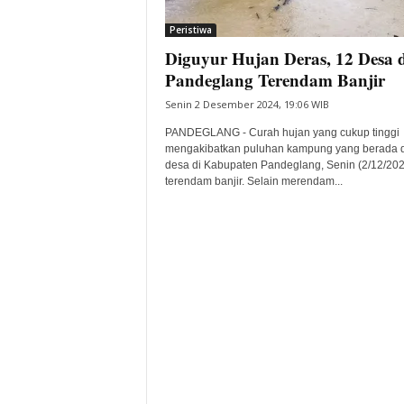
i
Peristiwa
t
Diguyur Hujan Deras, 12 Desa d
a
B
Pandeglang Terendam Banjir
a
Senin 2 Desember 2024, 19:06 WIB
n
t
PANDEGLANG - Curah hujan yang cukup tinggi
e
mengakibatkan puluhan kampung yang berada d
desa di Kabupaten Pandeglang, Senin (2/12/202
n
terendam banjir. Selain merendam...
H
a
r
i
I
n
i