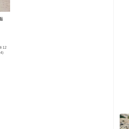
i
i 12
4)