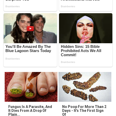
Fungus Is A Parasite, And
No Poop For More Than 2
It Dies From A Drop Of
Days - It's The First Sign
Plain...
Of