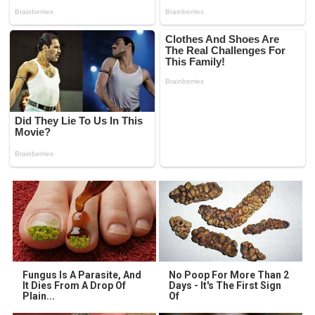
Fungus Is A Parasite, And
No Poop For More Than 2
It Dies From A Drop Of
Days - It's The First Sign
Plain...
Of