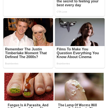
Fungus Is A Parasite, And
The Lump Of Worms Will