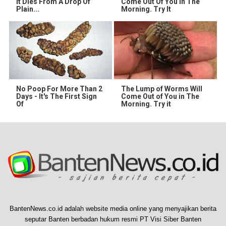
It Dies From A Drop Of
Come Out Of You In The
Plain...
Morning. Try It
No Poop For More Than 2
The Lump of Worms Will
Days - It's The First Sign
Come Out of You in The
Of
Morning. Try it
BantenNews.co.id adalah website media online yang menyajikan berita
seputar Banten berbadan hukum resmi PT Visi Siber Banten