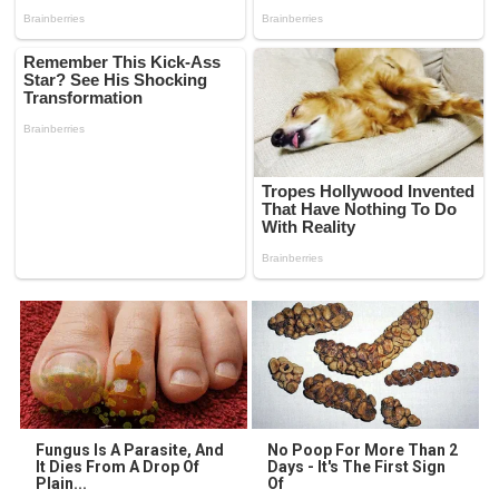
Fungus Is A Parasite, And
No Poop For More Than 2
It Dies From A Drop Of
Days - It's The First Sign
Plain...
Of