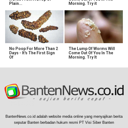
Plain...
Morning. Try it
No Poop For More Than 2
The Lump Of Worms Will
Days - It's The First Sign
Come Out Of You In The
Of
Morning. Try It
BantenNews.co.id adalah website media online yang menyajikan berita
seputar Banten berbadan hukum resmi PT Visi Siber Banten