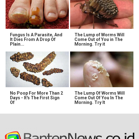
Fungus Is A Parasite, And
The Lump of Worms Will
It Dies From A Drop Of
Come Out of You in The
Plain...
Morning. Try it
No Poop For More Than 2
The Lump Of Worms Will
Days - It's The First Sign
Come Out Of You In The
Of
Morning. Try It