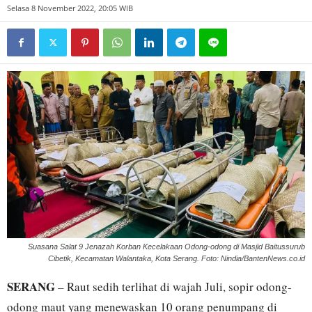
Selasa 8 November 2022, 20:05 WIB
Suasana Salat 9 Jenazah Korban Kecelakaan Odong-odong di Masjid Baitussurub
Cibetik, Kecamatan Walantaka, Kota Serang. Foto: Nindia/BantenNews.co.id
SERANG
– Raut sedih terlihat di wajah Juli, sopir odong-
odong maut yang menewaskan 10 orang penumpang di