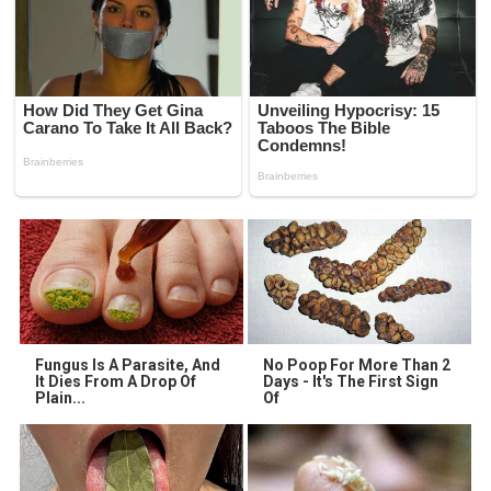
Fungus Is A Parasite, And
No Poop For More Than 2
It Dies From A Drop Of
Days - It's The First Sign
Plain...
Of