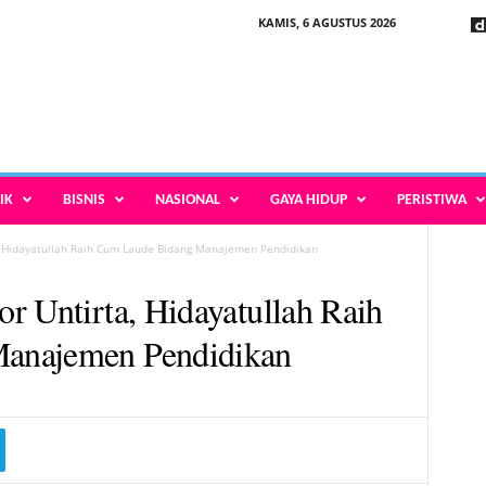
KAMIS, 6 AGUSTUS 2026
IK
BISNIS
NASIONAL
GAYA HIDUP
PERISTIWA
, Hidayatullah Raih Cum Laude Bidang Manajemen Pendidikan
r Untirta, Hidayatullah Raih
anajemen Pendidikan