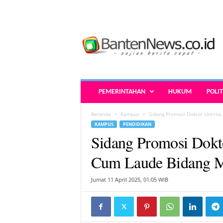
B
a
n
t
e
n
N
PEMERINTAHAN
HUKUM
POLIT
e
w
Beranda
Kampus
Sidang Promosi Doktor Untirta
s
KAMPUS
PENDIDIKAN
.
Sidang Promosi Dokto
c
o
Cum Laude Bidang M
.
i
Jumat 11 April 2025, 01:05 WIB
d
-
B
e
r