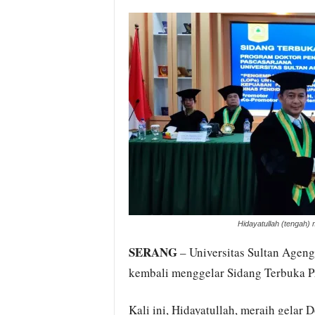
i
t
a
B
a
n
t
e
n
H
a
r
i
I
n
Hidayatullah (tengah) 
i
SERANG
– Universitas Sultan Ageng 
kembali menggelar Sidang Terbuka P
Kali ini, Hidayatullah, meraih gelar