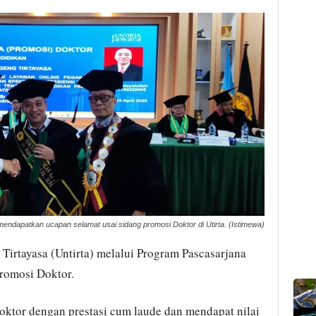
mendapatkan ucapan selamat usai sidang promosi Doktor di Utirta. (Istimewa)
Tirtayasa (Untirta) melalui Program Pascasarjana
romosi Doktor.
 Doktor dengan prestasi cum laude dan mendapat nilai