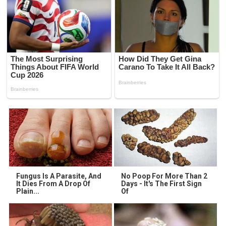
Fungus Is A Parasite, And
No Poop For More Than 2
It Dies From A Drop Of
Days - It's The First Sign
Plain...
Of