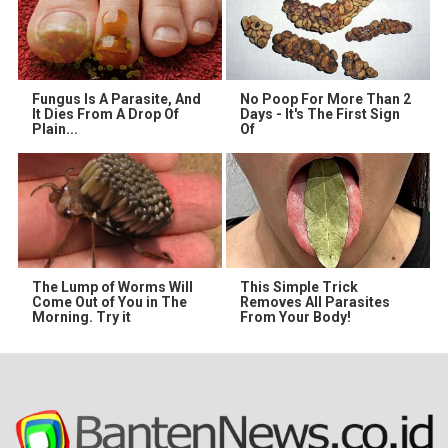
Fungus Is A Parasite, And
No Poop For More Than 2
It Dies From A Drop Of
Days - It's The First Sign
Plain...
Of
The Lump of Worms Will
This Simple Trick
Come Out of You in The
Removes All Parasites
Morning. Try it
From Your Body!