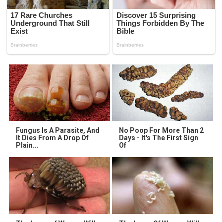
Fungus Is A Parasite, And
No Poop For More Than 2
It Dies From A Drop Of
Days - It's The First Sign
Plain...
Of