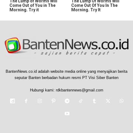
The Lump of Worms Will
The Lump Of Worms Will
Come Out of You in The
Come Out Of You In The
Morning. Try it
Morning. Try It
BantenNews.co.id adalah website media online yang menyajikan berita
seputar Banten berbadan hukum resmi PT Visi Siber Banten
Hubungi kami:
rdkbantennews@gmail.com