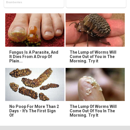
Fungus Is A Parasite, And
The Lump of Worms Will
It Dies From A Drop Of
Come Out of You in The
Plain...
Morning. Try it
No Poop For More Than 2
The Lump Of Worms Will
Days - It's The First Sign
Come Out Of You In The
Of
Morning. Try It