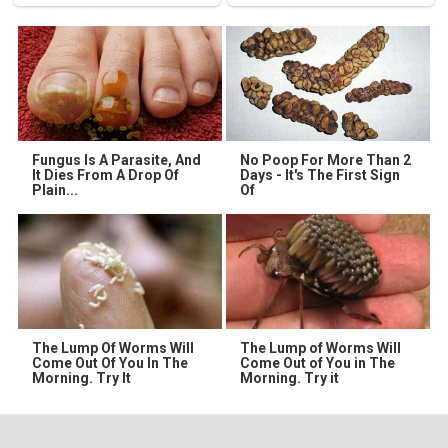
Fungus Is A Parasite, And
No Poop For More Than 2
It Dies From A Drop Of
Days - It's The First Sign
Plain...
Of
The Lump Of Worms Will
The Lump of Worms Will
Come Out Of You In The
Come Out of You in The
Morning. Try It
Morning. Try it