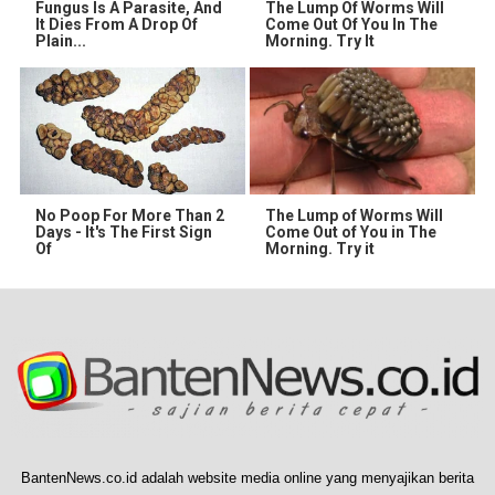
Fungus Is A Parasite, And
The Lump Of Worms Will
It Dies From A Drop Of
Come Out Of You In The
Plain...
Morning. Try It
No Poop For More Than 2
The Lump of Worms Will
Days - It's The First Sign
Come Out of You in The
Of
Morning. Try it
BantenNews.co.id adalah website media online yang menyajikan berita