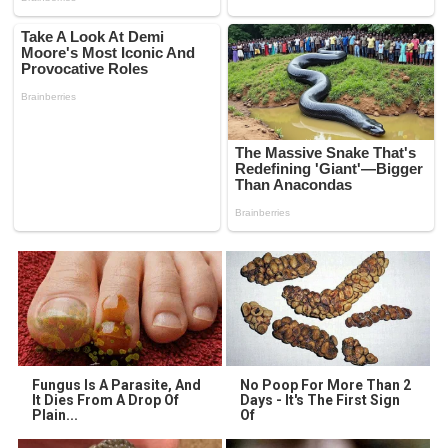
Fungus Is A Parasite, And
No Poop For More Than 2
It Dies From A Drop Of
Days - It's The First Sign
Plain...
Of