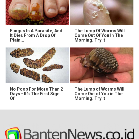
Fungus Is A Parasite, And
The Lump Of Worms Will
It Dies From A Drop Of
Come Out Of You In The
Plain...
Morning. Try It
No Poop For More Than 2
The Lump of Worms Will
Days - It's The First Sign
Come Out of You in The
Of
Morning. Try it