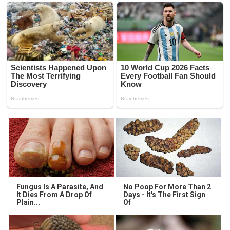
Fungus Is A Parasite, And
No Poop For More Than 2
It Dies From A Drop Of
Days - It's The First Sign
Plain...
Of