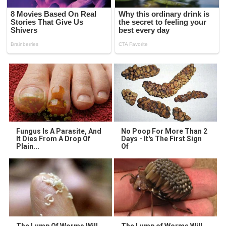
Fungus Is A Parasite, And
No Poop For More Than 2
It Dies From A Drop Of
Days - It's The First Sign
Plain...
Of
The Lump Of Worms Will
The Lump of Worms Will