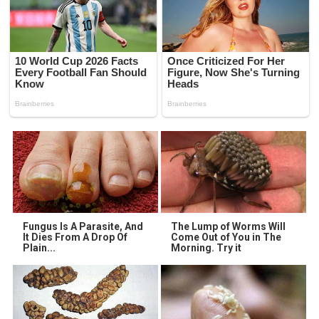
Fungus Is A Parasite, And
The Lump of Worms Will
It Dies From A Drop Of
Come Out of You in The
Plain...
Morning. Try it