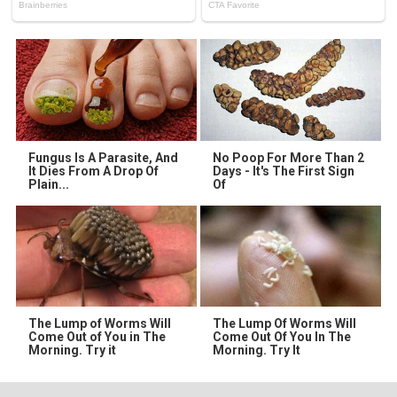
Fungus Is A Parasite, And
No Poop For More Than 2
It Dies From A Drop Of
Days - It's The First Sign
Plain...
Of
The Lump of Worms Will
The Lump Of Worms Will
Come Out of You in The
Come Out Of You In The
Morning. Try it
Morning. Try It