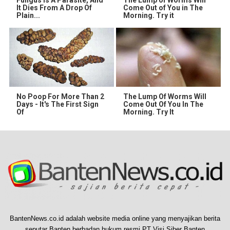
Fungus Is A Parasite, And
The Lump of Worms Will
It Dies From A Drop Of
Come Out of You in The
Plain...
Morning. Try it
No Poop For More Than 2
The Lump Of Worms Will
Days - It's The First Sign
Come Out Of You In The
Of
Morning. Try It
BantenNews.co.id adalah website media online yang menyajikan berita
seputar Banten berbadan hukum resmi PT Visi Siber Banten