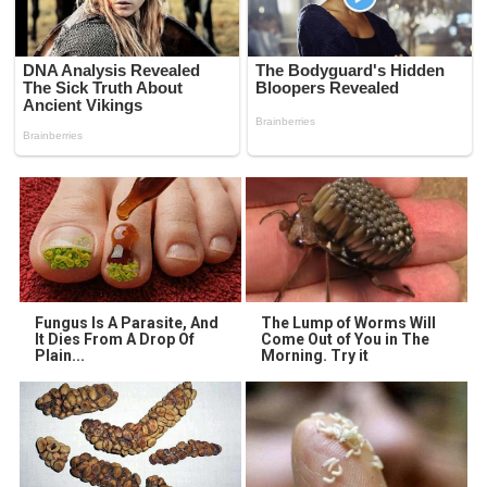
Fungus Is A Parasite, And
The Lump of Worms Will
It Dies From A Drop Of
Come Out of You in The
Plain...
Morning. Try it