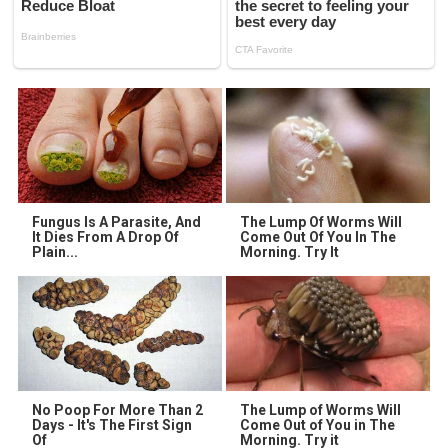
Fungus Is A Parasite, And
The Lump Of Worms Will
It Dies From A Drop Of
Come Out Of You In The
Plain...
Morning. Try It
No Poop For More Than 2
The Lump of Worms Will
Days - It's The First Sign
Come Out of You in The
Of
Morning. Try it