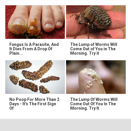
Fungus Is A Parasite, And
The Lump of Worms Will
It Dies From A Drop Of
Come Out of You in The
Plain...
Morning. Try it
No Poop For More Than 2
The Lump Of Worms Will
Days - It's The First Sign
Come Out Of You In The
Of
Morning. Try It