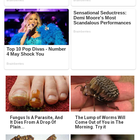
Fungus Is A Parasite, And
The Lump of Worms Will
It Dies From A Drop Of
Come Out of You in The
Plain...
Morning. Try it