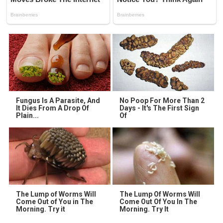
Fungus Is A Parasite, And
No Poop For More Than 2
It Dies From A Drop Of
Days - It's The First Sign
Plain...
Of
The Lump of Worms Will
The Lump Of Worms Will
Come Out of You in The
Come Out Of You In The
Morning. Try it
Morning. Try It