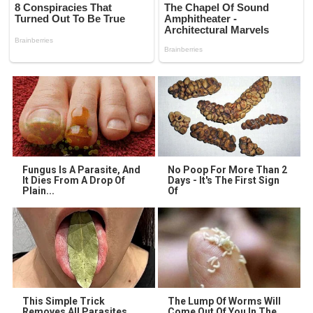
Fungus Is A Parasite, And
No Poop For More Than 2
It Dies From A Drop Of
Days - It's The First Sign
Plain...
Of
This Simple Trick
The Lump Of Worms Will
Removes All Parasites
Come Out Of You In The