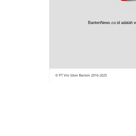
BantenNews.co.id adalah w
© PT Visi Siber Banten 2016-2025