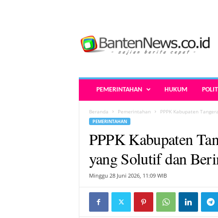
B
a
n
t
e
n
N
PEMERINTAHAN
HUKUM
POLIT
e
w
Beranda
Pemerintahan
PPPK Kabupaten Tangeran
s
PEMERINTAHAN
.
PPPK Kabupaten Tan
c
o
yang Solutif dan Beri
.
i
Minggu 28 Juni 2026, 11:09 WIB
d
-
B
e
r