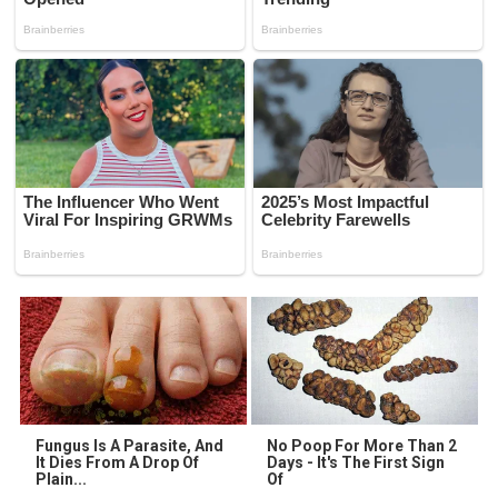
Fungus Is A Parasite, And
No Poop For More Than 2
It Dies From A Drop Of
Days - It's The First Sign
Plain...
Of