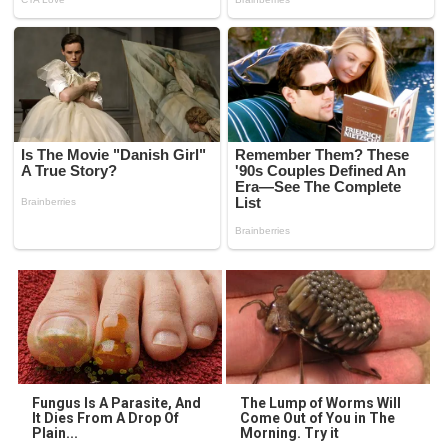
Fungus Is A Parasite, And
The Lump of Worms Will
It Dies From A Drop Of
Come Out of You in The
Plain...
Morning. Try it