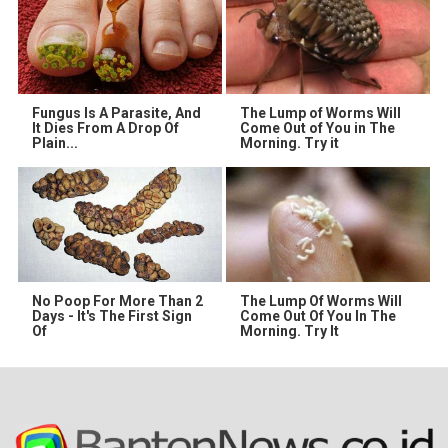
Fungus Is A Parasite, And
The Lump of Worms Will
It Dies From A Drop Of
Come Out of You in The
Plain...
Morning. Try it
No Poop For More Than 2
The Lump Of Worms Will
Days - It's The First Sign
Come Out Of You In The
Of
Morning. Try It