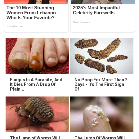
Fungus Is A Parasite, And
No Poop For More Than 2
It Dies From A Drop Of
Days - It's The First Sign
Plain...
Of
The Lump of Worms Will
The Lump Of Worms Will