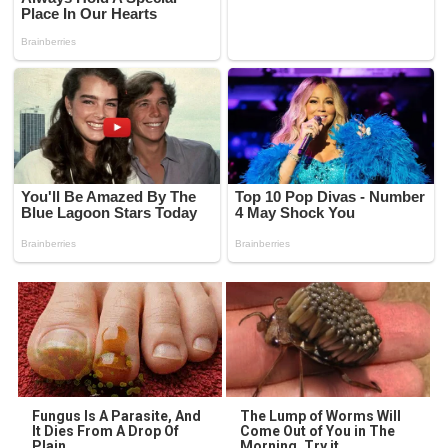
Fungus Is A Parasite, And
The Lump of Worms Will
It Dies From A Drop Of
Come Out of You in The
Plain...
Morning. Try it