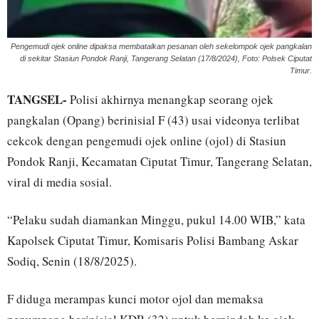
Pengemudi ojek online dipaksa membatalkan pesanan oleh sekelompok ojek pangkalan
di sekitar Stasiun Pondok Ranji, Tangerang Selatan (17/8/2024), Foto: Polsek Ciputat
Timur.
TANGSEL-
Polisi akhirnya menangkap seorang ojek
pangkalan (Opang) berinisial F (43) usai videonya terlibat
cekcok dengan pengemudi ojek online (ojol) di Stasiun
Pondok Ranji, Kecamatan Ciputat Timur, Tangerang Selatan,
viral di media sosial.
“Pelaku sudah diamankan Minggu, pukul 14.00 WIB,” kata
Kapolsek Ciputat Timur, Komisaris Polisi Bambang Askar
Sodiq, Senin (18/8/2025).
F diduga merampas kunci motor ojol dan memaksa