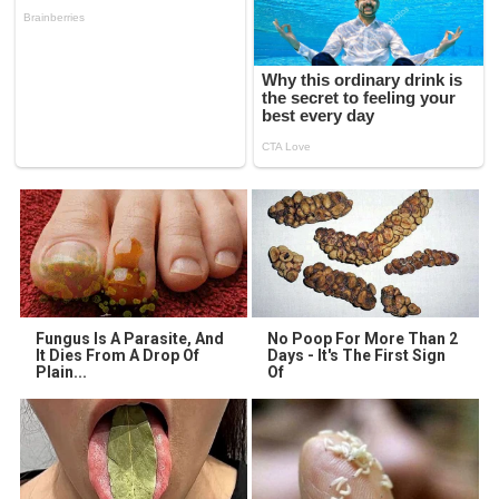
Fungus Is A Parasite, And
No Poop For More Than 2
It Dies From A Drop Of
Days - It's The First Sign
Plain...
Of