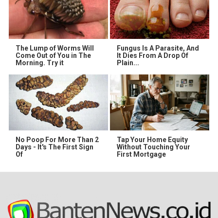
The Lump of Worms Will
Fungus Is A Parasite, And
Come Out of You in The
It Dies From A Drop Of
Morning. Try it
Plain...
No Poop For More Than 2
Tap Your Home Equity
Days - It's The First Sign
Without Touching Your
Of
First Mortgage