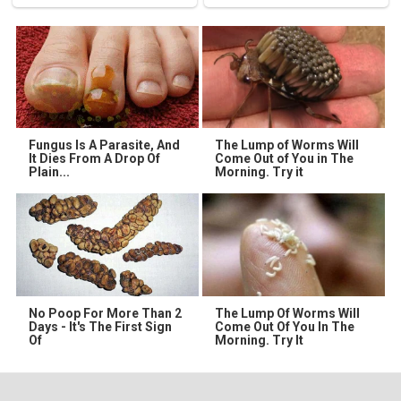
Fungus Is A Parasite, And
The Lump of Worms Will
It Dies From A Drop Of
Come Out of You in The
Plain...
Morning. Try it
No Poop For More Than 2
The Lump Of Worms Will
Days - It's The First Sign
Come Out Of You In The
Of
Morning. Try It