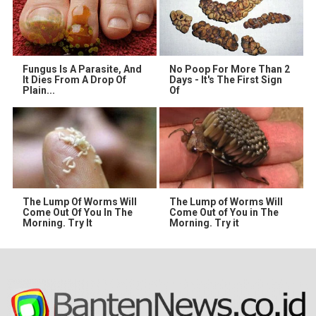
Fungus Is A Parasite, And
No Poop For More Than 2
It Dies From A Drop Of
Days - It's The First Sign
Plain...
Of
The Lump Of Worms Will
The Lump of Worms Will
Come Out Of You In The
Come Out of You in The
Morning. Try It
Morning. Try it