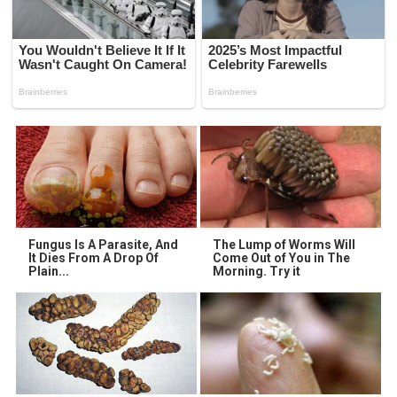
Fungus Is A Parasite, And
The Lump of Worms Will
It Dies From A Drop Of
Come Out of You in The
Plain...
Morning. Try it