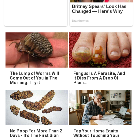
The Lump of Worms Will
Fungus Is A Parasite, And
Come Out of You in The
It Dies From A Drop Of
Morning. Try it
Plain...
No Poop For More Than 2
Tap Your Home Equity
Days - It's The First Sign
Without Touching Your