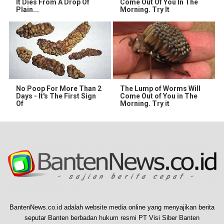
It Dies From A Drop Of
Come Out Of You In The
Plain...
Morning. Try It
No Poop For More Than 2
The Lump of Worms Will
Days - It's The First Sign
Come Out of You in The
Of
Morning. Try it
BantenNews.co.id adalah website media online yang menyajikan berita
seputar Banten berbadan hukum resmi PT Visi Siber Banten