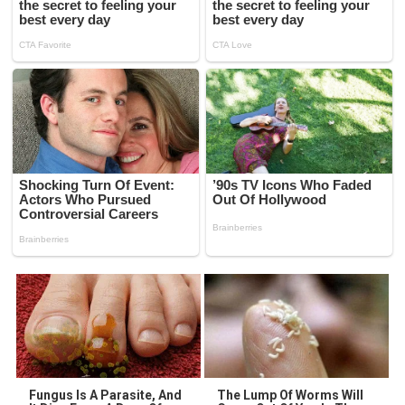
Fungus Is A Parasite, And
The Lump Of Worms Will