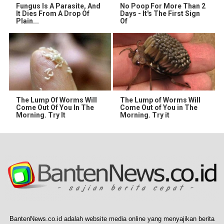
Fungus Is A Parasite, And
No Poop For More Than 2
It Dies From A Drop Of
Days - It's The First Sign
Plain...
Of
The Lump Of Worms Will
The Lump of Worms Will
Come Out Of You In The
Come Out of You in The
Morning. Try It
Morning. Try it
BantenNews.co.id adalah website media online yang menyajikan berita