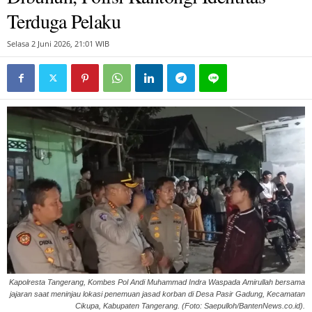
Terduga Pelaku
Selasa 2 Juni 2026, 21:01 WIB
Kapolresta Tangerang, Kombes Pol Andi Muhammad Indra Waspada Amirullah bersama
jajaran saat meninjau lokasi penemuan jasad korban di Desa Pasir Gadung, Kecamatan
Cikupa, Kabupaten Tangerang. (Foto: Saepulloh/BantenNews.co.id).