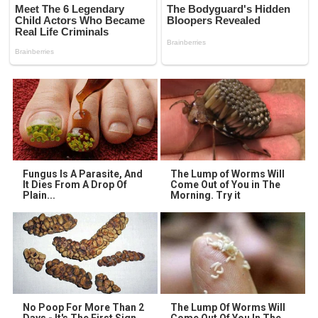
Fungus Is A Parasite, And
The Lump of Worms Will
It Dies From A Drop Of
Come Out of You in The
Plain...
Morning. Try it
No Poop For More Than 2
The Lump Of Worms Will
Days - It's The First Sign
Come Out Of You In The